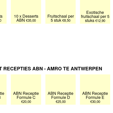
Exotische
ts
10 x Desserts
Fruitschaal per
fruitschaal per 5
ABN
5 stuk
stuks
0
€35,00
€8,50
€12,90
 RECEPTIES ABN - AMRO TE ANTWERPEN
ie
ABN Receptie
ABN Receptie
ABN Receptie
B
Formule C
Formule D
Formule E
€20,00
€25,00
€30,00