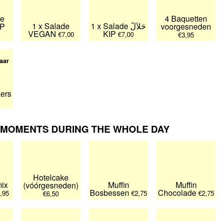
de
4 Baquetten
1 x Salade
1 x Salade حَلاَلْ
IP
voorgesneden
VEGAN
KIP
€7,00
€7,00
€3,95
aar
kers
 MOMENTS DURING THE WHOLE DAY
Hotelcake
ix
Muffin
Muffin
(vóórgesneden)
Bosbessen
Chocolade
,95
€2,75
€2,75
€6,50