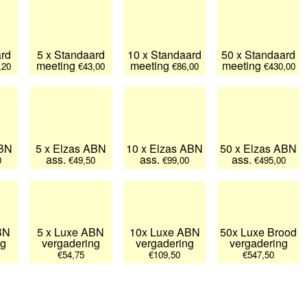
ard
5 x Standaard
10 x Standaard
50 x Standaard
meeting
meeting
meeting
,20
€43,00
€86,00
€430,00
ABN
5 x Elzas ABN
10 x Elzas ABN
50 x Elzas ABN
ass.
ass.
ass.
0
€49,50
€99,00
€495,00
BN
5 x Luxe ABN
10x Luxe ABN
50x Luxe Brood
ng
vergadering
vergadering
vergadering
€54,75
€109,50
€547,50