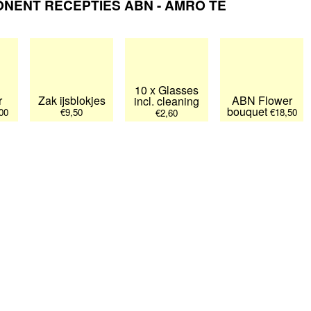
ONENT RECEPTIES ABN - AMRO TE
10 x Glasses
r
Zak ijsblokjes
ABN Flower
incl. cleaning
bouquet
00
€9,50
€18,50
€2,60