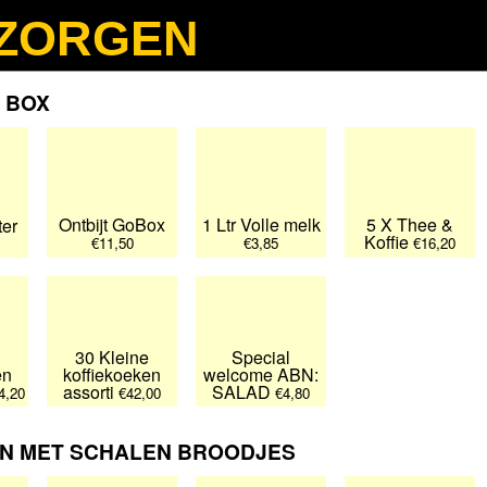
ZORGEN
English
Deutsch
Français
 BOX
Ontbijt GoBox
1 Ltr Volle melk
5 X Thee &
ter
Koffie
€11,50
€3,85
€16,20
30 Kleine
Special
en
koffiekoeken
welcome ABN:
assorti
SALAD
4,20
€42,00
€4,80
N MET SCHALEN BROODJES