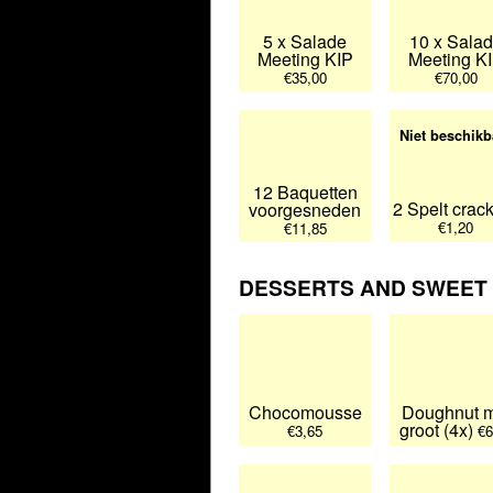
5 x Salade
10 x Sala
Meeting KIP
Meeting K
€35,00
€70,00
Niet beschikb
12 Baquetten
2 Spelt crac
voorgesneden
€1,20
€11,85
DESSERTS AND SWEET
Chocomousse
Doughnut m
groot (4x)
€3,65
€6