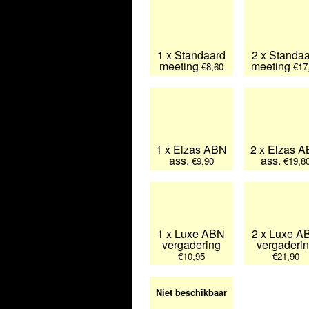
1 x Standaard
2 x Standa
meeting
meeting
€8,60
€17
1 x Elzas ABN
2 x Elzas 
ass.
ass.
€9,90
€19,8
1 x Luxe ABN
2 x Luxe A
vergadering
vergaderi
€10,95
€21,90
Niet beschikbaar