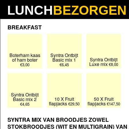
LUNCH
BEZORGEN
Nederlands
Deutsch
Français
BREAKFAST
Boterham kaas
Syntra Ontbijt
Syntra Ontbijt
of ham boter
Basic mix 1
Luxe mix
€8,00
€3,00
€6,45
Syntra Ontbijt
10 X Fruit
50 X Fruit
Basic mix 2
flapjacks
flapjacks
€29,50
€147,50
€4,65
SYNTRA MIX VAN BROODJES ZOWEL
STOKBROODJES (WIT EN MULTIGRAIN) VAN 