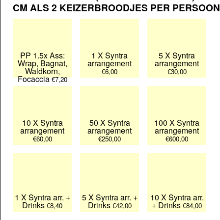
CM ALS 2 KEIZERBROODJES PER PERSOON
PP 1.5x Ass:
1 X Syntra
5 X Syntra
Wrap, Bagnat,
arrangement
arrangement
Waldkorn,
€6,00
€30,00
Focaccia
€7,20
10 X Syntra
50 X Syntra
100 X Syntra
arrangement
arrangement
arrangement
€60,00
€250,00
€600,00
1 X Syntra arr. +
5 X Syntra arr. +
10 X Syntra arr.
Drinks
Drinks
+ Drinks
€8,40
€42,00
€84,00