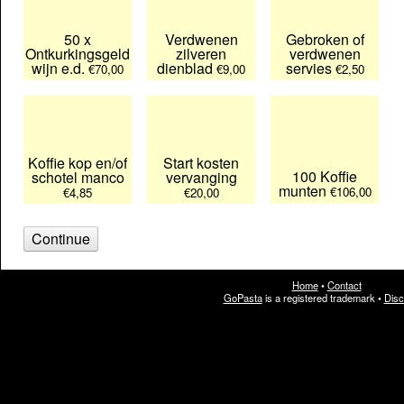
50 x
Verdwenen
Gebroken of
Ontkurkingsgeld
zilveren
verdwenen
wijn e.d.
dienblad
servies
€70,00
€9,00
€2,50
Koffie kop en/of
Start kosten
100 Koffie
schotel manco
vervanging
munten
€106,00
€4,85
€20,00
Continue
Home
•
Contact
GoPasta
is a registered trademark
•
Disc