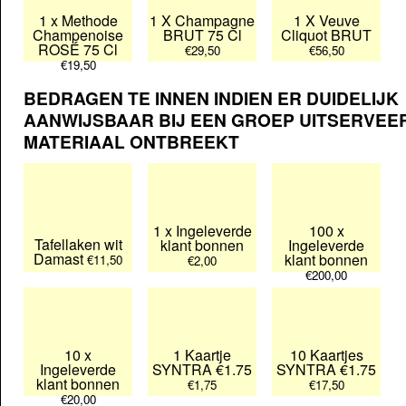
1 x Methode
1 X Champagne
1 X Veuve
Champenoise
BRUT 75 Cl
Cliquot BRUT
ROSÉ 75 Cl
€29,50
€56,50
€19,50
BEDRAGEN TE INNEN INDIEN ER DUIDELIJK
AANWIJSBAAR BIJ EEN GROEP UITSERVEE
MATERIAAL ONTBREEKT
1 x Ingeleverde
100 x
Tafellaken wit
klant bonnen
Ingeleverde
Damast
klant bonnen
€11,50
€2,00
€200,00
10 x
1 Kaartje
10 Kaartjes
Ingeleverde
SYNTRA €1.75
SYNTRA €1.75
klant bonnen
€1,75
€17,50
€20,00