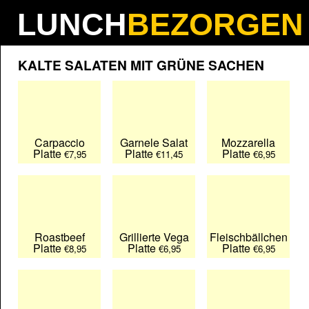
LUNCH
BEZORGEN
Nederlands
English
Français
KALTE SALATEN MIT GRÜNE SACHEN
Carpaccio
Garnele Salat
Mozzarella
Platte
Platte
Platte
€7,95
€11,45
€6,95
Roastbeef
Grillierte Vega
Fleischbällchen
Platte
Platte
Platte
€8,95
€6,95
€6,95