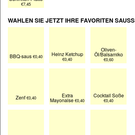
€7,45
WAHLEN SIE JETZT IHRE FAVORITEN SAUS
Oliven-
Heinz Ketchup
Öl/Balsamiko
BBQ-saus
€0,40
€0,40
€0,60
Extra
Cocktail Soße
Zenf
€0,40
Mayonaise
€0,40
€0,40